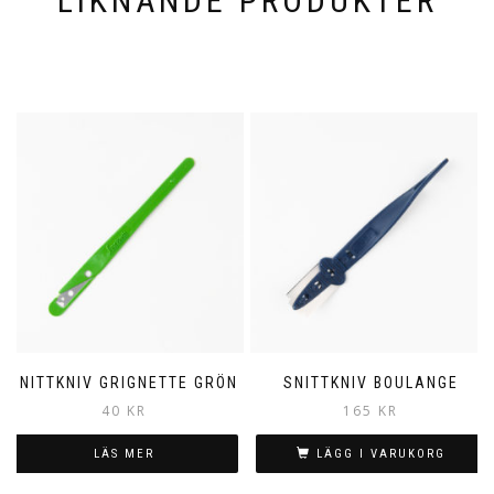
LIKNANDE PRODUKTER
SNITTKNIV GRIGNETTE GRÖN
SNITTKNIV BOULANGE
40
KR
165
KR
LÄS MER
LÄGG I VARUKORG