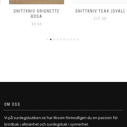
SNITTKNIV GRIGNETTE
SNITTKNIV TEAK (OVAL)
ROSA
275
KR
40
KR
OM OSS
Vi på surdegsbutiken.se har liksom förmodligen du en passion för
brödbak i allmänhet och surdegsbak i synnerhet.