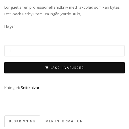
Longuet är en professionell snittkniv med rakt blad som kan bytas.
Ett 5-pack Derby Premium ingår (värde 30 kr).
I lager
LÄGG I VARUKORG
Kategori:
Snittknivar
BESKRIVNING
MER INFORMATION