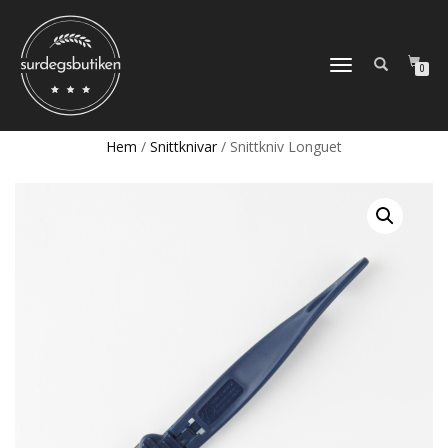
SLÅ
0
PÅ/AV
NAVIGERING
Hem
/
Snittknivar
/ Snittkniv Longuet