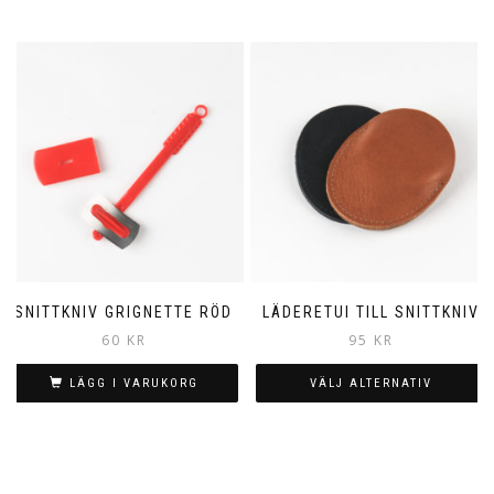
SNITTKNIV GRIGNETTE RÖD
LÄDERETUI TILL SNITTKNIV
60
KR
95
KR
LÄGG I VARUKORG
VÄLJ ALTERNATIV
Den
här
produkten
har