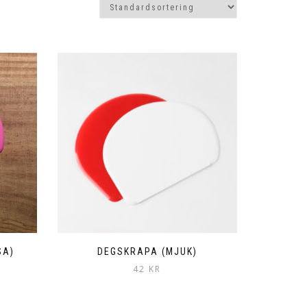
SA)
DEGSKRAPA (MJUK)
42
KR
Den
här