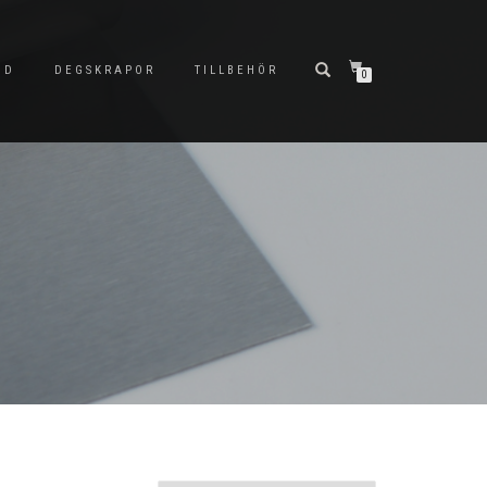
ND
DEGSKRAPOR
TILLBEHÖR
0