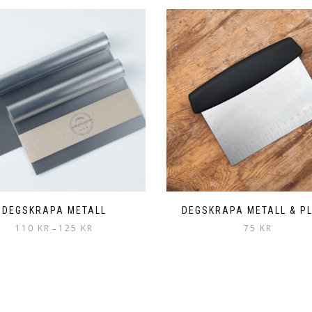
DEGSKRAPA METALL
DEGSKRAPA METALL & P
Prisintervall:
110
KR
125
KR
75
KR
–
110 kr
Den
till
här
125 kr
produkten
har
flera