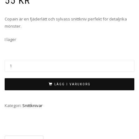
55
KR
Copain är en fjäderlätt och sylvass snittkniv perfekt för detaljrika
mönster.
I lager
LÄGG I VARUKORG
Kategori:
Snittknivar