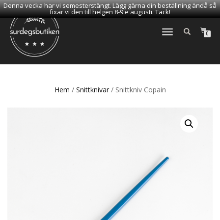
Denna vecka har vi semesterstängt. Lägg gärna din beställning ändå så
fixar vi den till helgen 8-9:e augusti. Tack!
SLÅ
0
PÅ/AV
NAVIGERING
Hem
/
Snittknivar
/ Snittkniv Copain