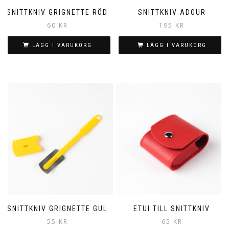
SNITTKNIV GRIGNETTE RÖD
SNITTKNIV ADOUR
60
KR
195
KR
LÄGG I VARUKORG
LÄGG I VARUKORG
SNITTKNIV GRIGNETTE GUL
ETUI TILL SNITTKNIV
55
KR
65
KR