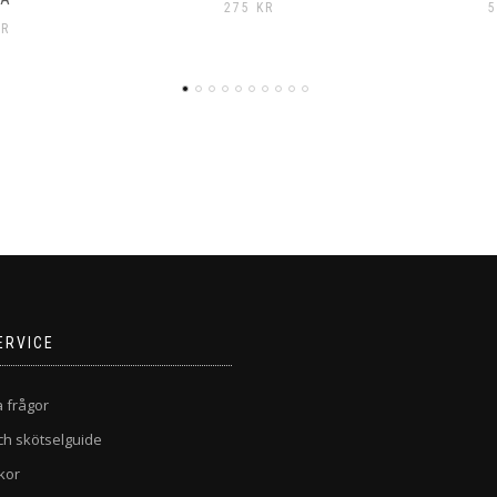
KR
55
KR
2
ERVICE
a frågor
ch skötselguide
kor