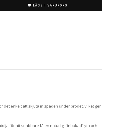
LÄGG I VARUKORG
det enkelt att skjuta in spaden under brödet, vilket ger
lja för att snabbare få en naturligt ”inbakad” yta och