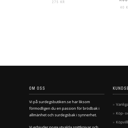
275
40
KR
OM OSS
KUNDS
Vi på surdegsbutiken.se har liksom
Vanlig
förmodligen du en passion för brödbak i
Köp- o
allmänhet och surdegsbak i synnerhet.
Köpvill
Vi erbjuder noga utvalda snittknivar och