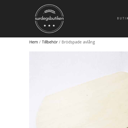
BUTI
Hem
/
Tillbehör
/ Brödspade avlång