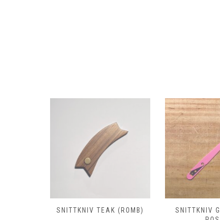
 (ROMB)
SNITTKNIV GRIGNETTE
SNITTKNIV T
ROSA