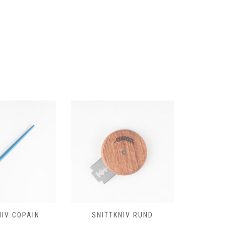
KNIV RUND
SNITTKNIV PATON
SNIT