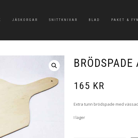
K
JÄSKORGAR
SNITTKNIVAR
BLAD
PAKET & FY
BRÖDSPADE
165
KR
Extra tunn brödspade med vässad f
I lager