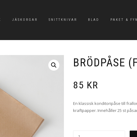
K
JÄSKORGAR
SNITTKNIVAR
BLAD
PAKET & FY
BRÖDPÅSE (
85
KR
En klassisk konditoripåse till fral
kraftpapper. Innehåller 25 st påsa