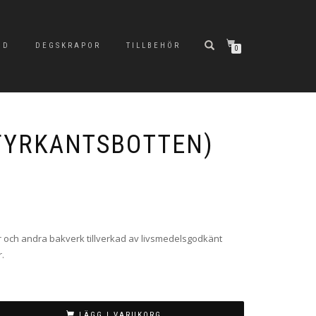
ND
DEGSKRAPOR
TILLBEHÖR
0
FYRKANTSBOTTEN)
lor och andra bakverk tillverkad av livsmedelsgodkänt
r.
LÄGG I VARUKORG