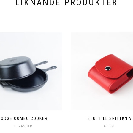
LIKNANDE PRODUKTER
LODGE COMBO COOKER
ETUI TILL SNITTKNIV
1.545
KR
65
KR