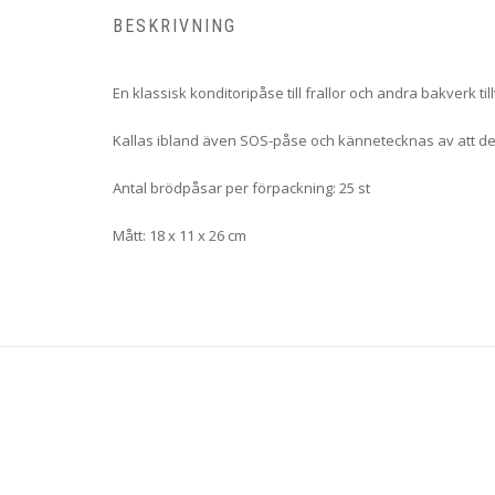
BESKRIVNING
En klassisk konditoripåse till frallor och andra bakverk 
Kallas ibland även SOS-påse och kännetecknas av att den h
Antal brödpåsar per förpackning: 25 st
Mått: 18 x 11 x 26 cm