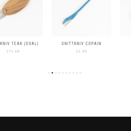
EAK (OVAL)
SNITTKNIV COPAIN
SNITT
KR
55
KR
2