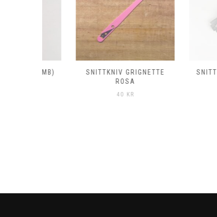
 (ROMB)
SNITTKNIV GRIGNETTE
SNITTKNIV T
ROSA
275
40
KR