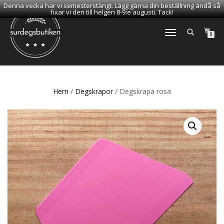
Denna vecka har vi semesterstängt. Lägg gärna din beställning ändå så
fixar vi den till helgen 8-9:e augusti. Tack!
SLÅ
0
PÅ/AV
NAVIGERING
Hem
/
Degskrapor
/ Degskrapa rosa