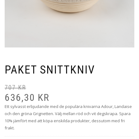
PAKET SNITTKNIV
707
KR
De
De
ur
nu
636,30
KR
pr
pr
Ett sylvasst erbjudande med de populära knivarna Adour, Landaise
va
är:
och den gröna Grignetten. Välj mellan röd och vit degskrapa. Spara
70
63
10% jämfört med att köpa enskilda produkter, dessutom med fri
frakt.