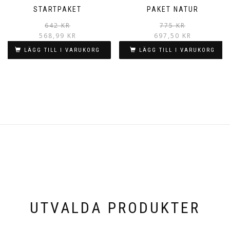
STARTPAKET
PAKET NATUR
Det
Det
642
KR
775
KR
ursprungliga
nuvarande
568,99
KR
697,50
KR
priset
priset
LÄGG TILL I VARUKORG
LÄGG TILL I VARUKORG
var:
är:
642 kr.
568,99 kr.
UTVALDA PRODUKTER