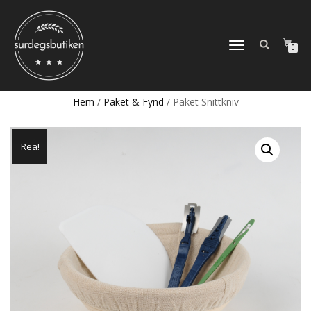
SLÅ
0
PÅ/AV
NAVIGERING
Hem
/
Paket & Fynd
/ Paket Snittkniv
Rea!