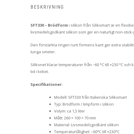
BESKRIVNING
SFT330 – Brödform
i silikon från Silikomart är en flexi
livsmedelsgodkänt silikon som ger en naturligt non-stick-
Den förstärkta ringen runt formens kant ger extra stabilitet
tunga smeter.
Silikonet klarar temperaturer från −60 °C till +230 °C oc
tid i köket.
Specifikationer:
Modell: SFT330 från Italienska Silikomart
Typ: Brödform / limpform i silikon
Volym: ca 1,5 liter
Mått: 260 × 100 × 70 mm
Material: Livsmedelsgodkänt silikon
Temperaturtålighet: –60°C till +230°C