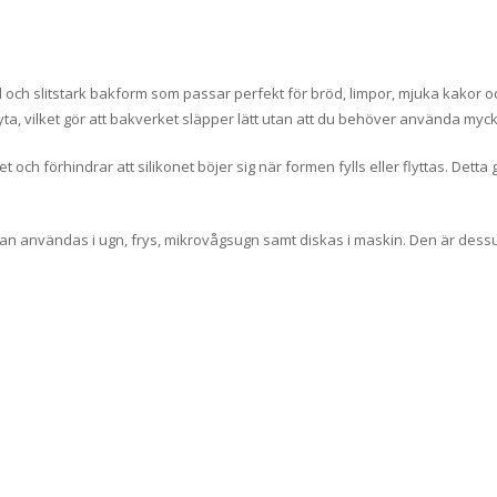
bel och slitstark bakform som passar perfekt för bröd, limpor, mjuka kakor oc
yta, vilket gör att bakverket släpper lätt utan att du behöver använda myck
 och förhindrar att silikonet böjer sig när formen fylls eller flyttas. Detta 
h kan användas i ugn, frys, mikrovågsugn samt diskas i maskin. Den är dess