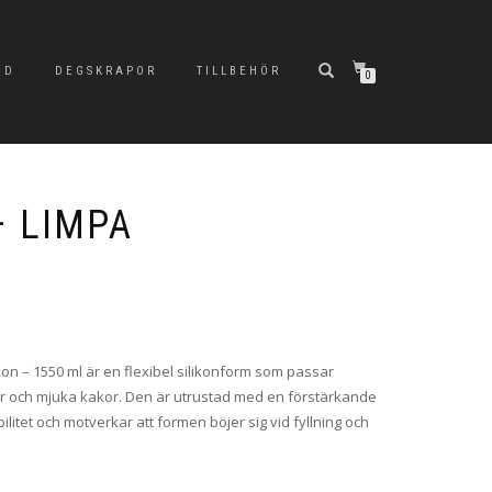
ND
DEGSKRAPOR
TILLBEHÖR
0
 LIMPA
kon – 1550 ml är en flexibel silikonform som passar
or och mjuka kakor. Den är utrustad med en förstärkande
ilitet och motverkar att formen böjer sig vid fyllning och