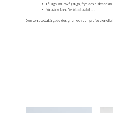
Tål ugn, mikrovågsugn, frys och diskmaskin
Förstärkt kant för ökad stabilitet
Den terracottafärgade designen och den professionella k