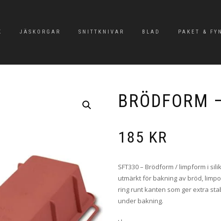
K
JÄSKORGAR
SNITTKNIVAR
BLAD
PAKET & FY
BRÖDFORM –
185
KR
SFT330 – Brödform / limpform i sili
utmärkt för bakning av bröd, limp
ring runt kanten som ger extra stab
under bakning.