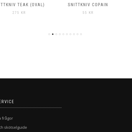
EAK (OVAL)
SNITTKNIV COPAIN
SNITT
KR
55
KR
2
ERVICE
a frågor
ch skötselguide