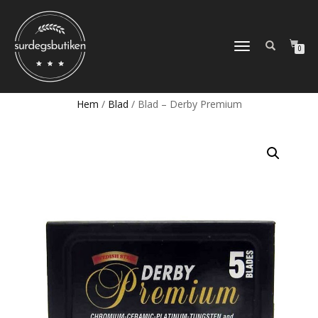
SLÅ
0
PÅ/AV
NAVIGERING
Hem
/
Blad
/ Blad – Derby Premium