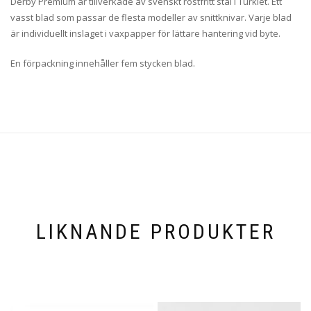
Derby Premium är tillverkade av svenskt rostfritt stål i Turkiet. Ett
vasst blad som passar de flesta modeller av snittknivar. Varje blad
är individuellt inslaget i vaxpapper för lättare hantering vid byte.
En förpackning innehåller fem stycken blad.
LIKNANDE PRODUKTER